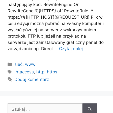
następujący kod: RewriteEngine On
RewriteCond %{HTTPS} off RewriteRule .*
https://%{HTTP_HOST}%{REQUEST_URI} Plik w
celu edycji można pobrać na własny komputer i
wysłać później na serwer z wykorzystaniem
protokołu FTP lub jeżeli na przykład na
serwerze jest zainstalowany graficzny panel do
zarządzania np. Direct …
Czytaj dalej
Kategorie
sieć
,
www
Tagi
.htaccess
,
http
,
https
Dodaj komentarz
Szukaj: