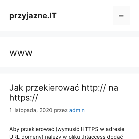
Przejdź
do
przyjazne.IT
Menu
treści
www
Jak przekierować http:// na
https://
1 listopada, 2020
przez
admin
Aby przekierować (wymusić HTTPS w adresie
URL domeny) należy w pliku .htaccess dodać