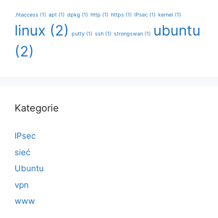
.htaccess
(1)
apt
(1)
dpkg
(1)
http
(1)
https
(1)
IPsec
(1)
kernel
(1)
linux
(2)
ubuntu
putty
(1)
ssh
(1)
strongswan
(1)
(2)
Kategorie
IPsec
sieć
Ubuntu
vpn
www