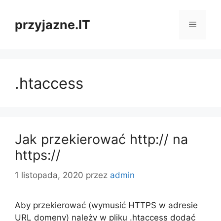
Przejdź
do
przyjazne.IT
Menu
treści
.htaccess
Jak przekierować http:// na
https://
1 listopada, 2020
przez
admin
Aby przekierować (wymusić HTTPS w adresie
URL domeny) należy w pliku .htaccess dodać