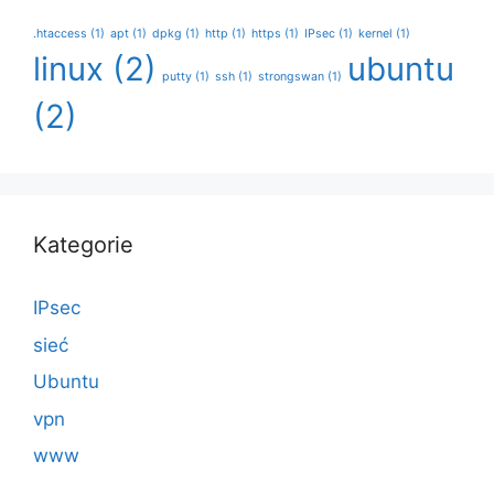
.htaccess
(1)
apt
(1)
dpkg
(1)
http
(1)
https
(1)
IPsec
(1)
kernel
(1)
linux
(2)
ubuntu
putty
(1)
ssh
(1)
strongswan
(1)
(2)
Kategorie
IPsec
sieć
Ubuntu
vpn
www