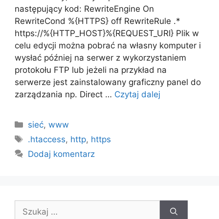
następujący kod: RewriteEngine On
RewriteCond %{HTTPS} off RewriteRule .*
https://%{HTTP_HOST}%{REQUEST_URI} Plik w
celu edycji można pobrać na własny komputer i
wysłać później na serwer z wykorzystaniem
protokołu FTP lub jeżeli na przykład na
serwerze jest zainstalowany graficzny panel do
zarządzania np. Direct …
Czytaj dalej
Kategorie
sieć
,
www
Tagi
.htaccess
,
http
,
https
Dodaj komentarz
Szukaj: