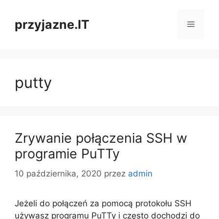
Przejdź
do
przyjazne.IT
Menu
treści
putty
Zrywanie połączenia SSH w
programie PuTTy
10 października, 2020
przez
admin
Jeżeli do połączeń za pomocą protokołu SSH
używasz programu PuTTy i często dochodzi do