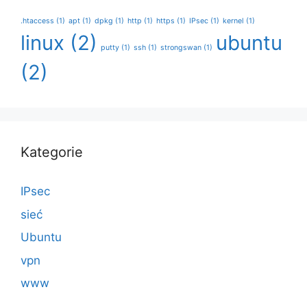
.htaccess
(1)
apt
(1)
dpkg
(1)
http
(1)
https
(1)
IPsec
(1)
kernel
(1)
linux
(2)
ubuntu
putty
(1)
ssh
(1)
strongswan
(1)
(2)
Kategorie
IPsec
sieć
Ubuntu
vpn
www